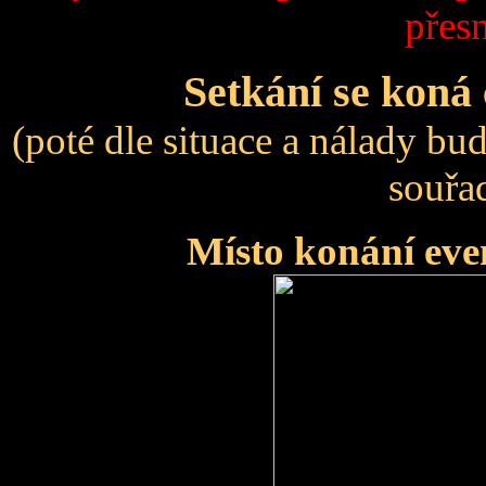
přes
Setkání se koná 
(poté dle situace a nálady b
souřa
Místo konání eve