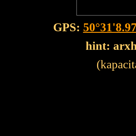
GPS:
50°31'8.9
hint: arx
(kapacit